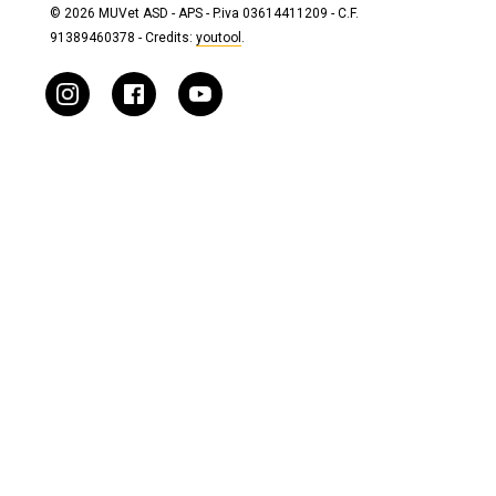
© 2026 MUVet ASD - APS - P.iva 03614411209 - C.F.
91389460378 - Credits:
youtool
.