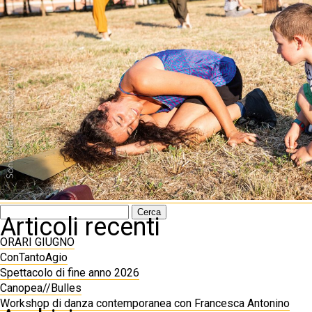
Ricerca
Articoli recenti
per:
ORARI GIUGNO
ConTantoAgio
Spettacolo di fine anno 2026
Canopea//Bulles
Workshop di danza contemporanea con Francesca Antonino