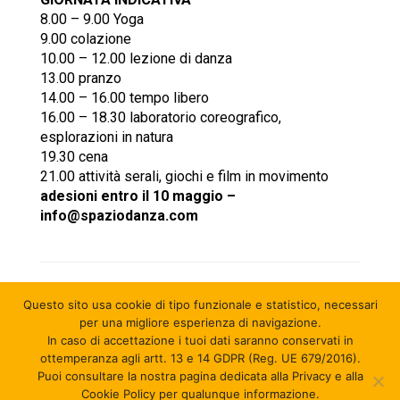
8.00 – 9.00 Yoga
9.00 colazione
10.00 – 12.00 lezione di danza
13.00 pranzo
14.00 – 16.00 tempo libero
16.00 – 18.30 laboratorio coreografico,
esplorazioni in natura
19.30 cena
21.00 attività serali, giochi e film in movimento
adesioni entro il 10 maggio –
info@spaziodanza.com
Questo sito usa cookie di tipo funzionale e statistico
, necessari
per una migliore esperienza di navigazione.
In caso di accettazione i tuoi dati saranno conservati in
ottemperanza agli artt. 13 e 14 GDPR (Reg. UE 679/2016).
Puoi consultare la nostra pagina dedicata alla Privacy e alla
© 2026 MUVet ASD - APS - P.iva 03614411209 - C.F.
Cookie Policy per qualunque informazione.
91389460378 - Credits:
youtool
.