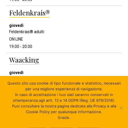
Feldenkrais®
Feldenkrais® adulti
ON LINE
19.00 - 20.00
Waacking
Waacking Adulti Open
Questo sito usa cookie di tipo funzionale e statistico
, necessari
19.00 - 20.00
per una migliore esperienza di navigazione.
In caso di accettazione i tuoi dati saranno conservati in
ottemperanza agli artt. 13 e 14 GDPR (Reg. UE 679/2016).
Puoi consultare la nostra pagina dedicata alla Privacy e alla
© 2026 MUVet ASD - APS - P.iva 03614411209 - C.F.
Cookie Policy per qualunque informazione.
91389460378 - Credits:
youtool
.
Grazie.