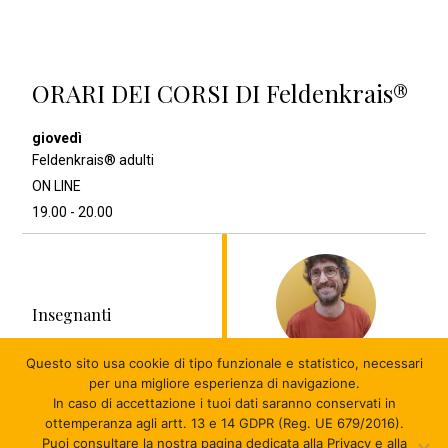
ORARI DEI CORSI DI Feldenkrais®
Feldenkrais® adulti
ON LINE
19.00 - 20.00
Insegnanti
Questo sito usa cookie di tipo funzionale e statistico
, necessari
Luca Trigolo
per una migliore esperienza di navigazione.
In caso di accettazione i tuoi dati saranno conservati in
ottemperanza agli artt. 13 e 14 GDPR (Reg. UE 679/2016).
Puoi consultare la nostra pagina dedicata alla Privacy e alla
© 2026 MUVet ASD - APS - P.iva 03614411209 - C.F.