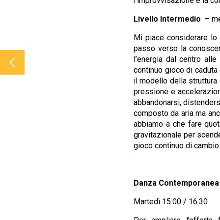
l’improvvisazione e la c
Livello Intermedio
– me
Mi piace considerare lo
passo verso la conoscenz
l’energia dal centro alle
continuo gioco di caduta 
il modello della struttur
pressione e accelerazion
abbandonarsi, distenders
composto da aria ma anche
abbiamo a che fare quotid
gravitazionale per scender
gioco continuo di cambio d
Danza Contemporanea co
Martedì 15.00 / 16.30