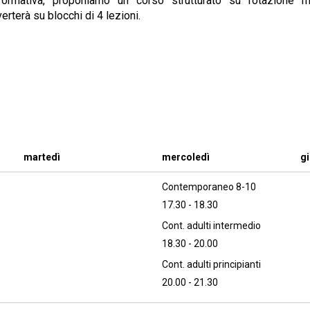
 formativa, proponiamo un corso strutturato su rotazione me
erterà su blocchi di 4 lezioni.
martedì
mercoledì
g
Contemporaneo 8-10
17.30 - 18.30
Cont. adulti intermedio
18.30 - 20.00
Cont. adulti principianti
20.00 - 21.30