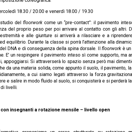
omposizione coreografica.
rcoledì 18.30 / 20.00 e venerdì 18.00 / 19.30
 studio del
floorwork
come un “pre-contact”: il pavimento intes
a del proprio peso per poi arrivare al contatto con gli altri.
 estremità e alle giunture si arriverà a rilasciare e a riprende
ed equilibrio. Durante la classe si porrà l’attenzione alla dinami
a del DNA e di conseguenza della spina dorsale. Il
floorwork
è un 
e. E’ un respingere il pavimento inteso sì come supporto, ma 
i, appoggiarsi. Si attraverserà lo spazio senza però mai diment
 da una materia solida, come appunto il suolo, il pavimento, la 
ianamente, a cui siamo legati attraverso la forza gravitazional
e e salire in modo fluido al suolo, si conquisterà e si perderà la
i livelli.
n insegnanti a rotazione mensile – livello open