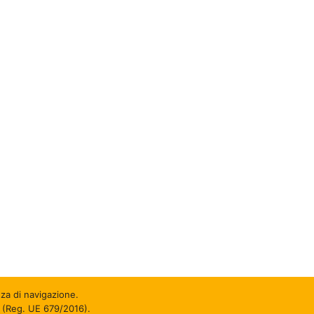
za di navigazione.
R (Reg. UE 679/2016).