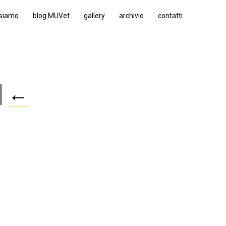
 siamo
blog MUVet
gallery
archivio
contatti
|
←