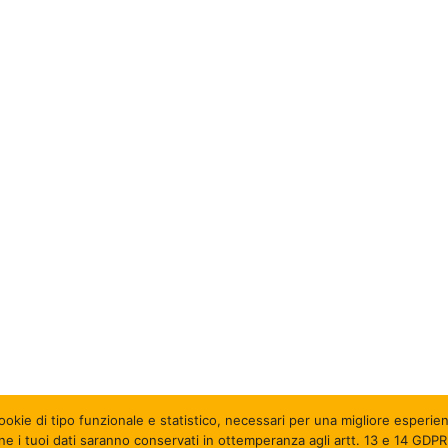
okie di tipo funzionale e statistico
, necessari per una migliore esperien
one i tuoi dati saranno conservati in ottemperanza agli artt. 13 e 14 GDP