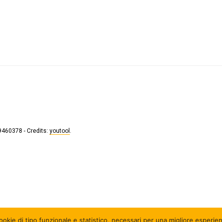
9460378 - Credits:
youtool
.
okie di tipo funzionale e statistico
, necessari per una migliore esperien