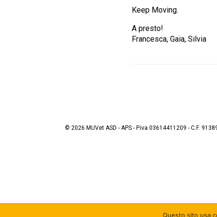
Keep Moving.
A presto!
Francesca, Gaia, Silvia
© 2026 MUVet ASD - APS - P.iva 03614411209 - C.F. 9138
Questo sito usa co