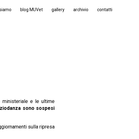
 siamo
blog MUVet
gallery
archivio
contatti
 ministeriale e le ultime
paziodanza sono sospesi
aggiornamenti sulla ripresa