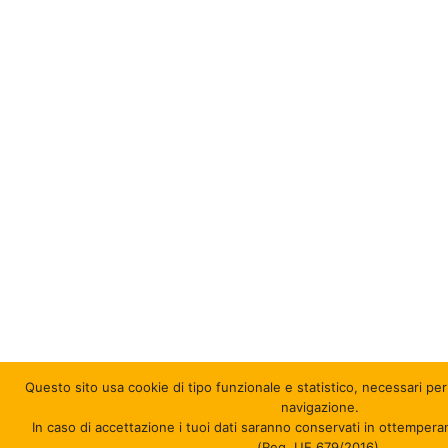
Questo sito usa cookie di tipo funzionale e statistico
, necessari per
navigazione.
In caso di accettazione i tuoi dati saranno conservati in ottempera
(Reg. UE 679/2016).