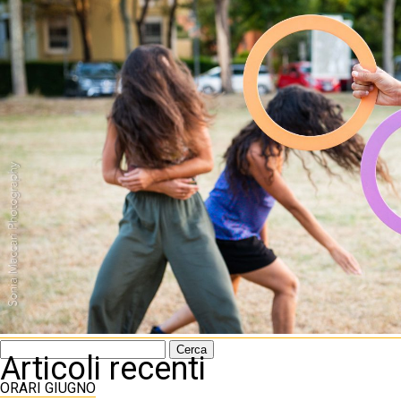
Ricerca
Articoli recenti
per:
ORARI GIUGNO