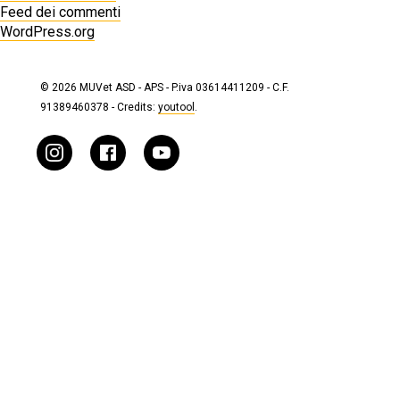
Feed dei commenti
WordPress.org
© 2026 MUVet ASD - APS - P.iva 03614411209 - C.F.
91389460378 - Credits:
youtool
.