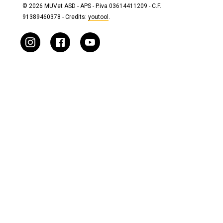
© 2026 MUVet ASD - APS - P.iva 03614411209 - C.F.
91389460378 - Credits:
youtool
.