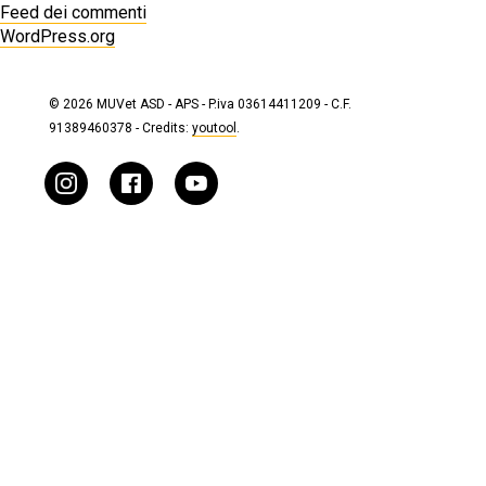
Feed dei commenti
WordPress.org
© 2026 MUVet ASD - APS - P.iva 03614411209 - C.F.
91389460378 - Credits:
youtool
.