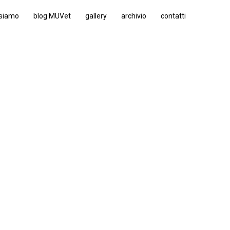
 siamo
blog MUVet
gallery
archivio
contatti