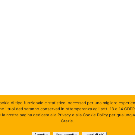
okie di tipo funzionale e statistico
, necessari per una migliore esperien
one i tuoi dati saranno conservati in ottemperanza agli artt. 13 e 14 GDP
 la nostra pagina dedicata alla Privacy e alla Cookie Policy per qualunq
Grazie.
9460378 - Credits:
youtool
.
Accetto
Non accetto
Leggi di più