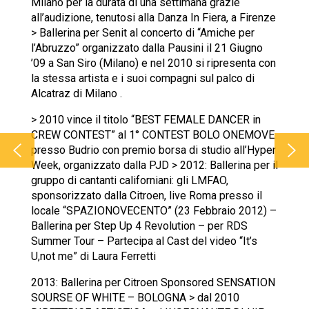
Milano per la durata di una settimana grazie
all’audizione, tenutosi alla Danza In Fiera, a Firenze
> Ballerina per Senit al concerto di “Amiche per
l’Abruzzo” organizzato dalla Pausini il 21 Giugno
’09 a San Siro (Milano) e nel 2010 si ripresenta con
la stessa artista e i suoi compagni sul palco di
Alcatraz di Milano .
> 2010 vince il titolo “BEST FEMALE DANCER in
CREW CONTEST” al 1° CONTEST BOLO ONEMOVE
presso Budrio con premio borsa di studio all’Hyper
Week, organizzato dalla PJD > 2012: Ballerina per il
gruppo di cantanti californiani: gli LMFAO,
sponsorizzato dalla Citroen, live Roma presso il
locale “SPAZIONOVECENTO” (23 Febbraio 2012) –
Ballerina per Step Up 4 Revolution – per RDS
Summer Tour – Partecipa al Cast del video “It’s
U,not me” di Laura Ferretti
2013: Ballerina per Citroen Sponsored SENSATION
SOURSE OF WHITE – BOLOGNA > dal 2010