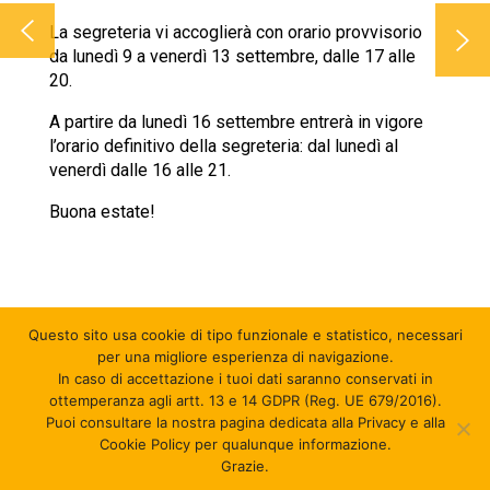
La segreteria vi accoglierà con orario provvisorio
da lunedì 9 a venerdì 13 settembre, dalle 17 alle
20.
A partire da lunedì 16 settembre entrerà in vigore
l’orario definitivo della segreteria: dal lunedì al
venerdì dalle 16 alle 21.
Buona estate!
Questo sito usa cookie di tipo funzionale e statistico
, necessari
per una migliore esperienza di navigazione.
In caso di accettazione i tuoi dati saranno conservati in
ottemperanza agli artt. 13 e 14 GDPR (Reg. UE 679/2016).
Puoi consultare la nostra pagina dedicata alla Privacy e alla
© 2026 MUVet ASD - APS - P.iva 03614411209 - C.F.
Cookie Policy per qualunque informazione.
91389460378 - Credits:
youtool
.
Grazie.